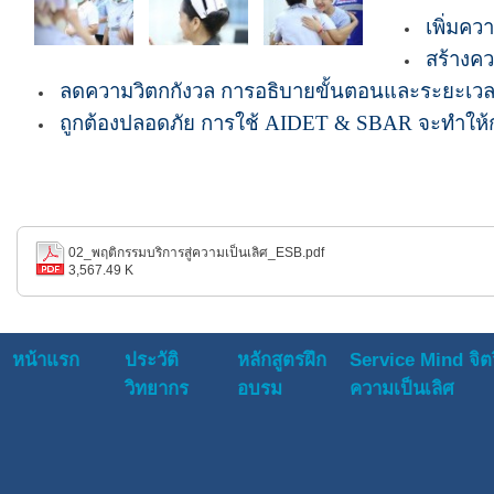
เพิ่มคว
สร้างคว
ลดความวิตกกังวล การอธิบายขั้นตอนและระยะเวลาช่
ถูกต้องปลอดภัย การใช้ AIDET & SBAR จะทำให้กา
02_พฤติกรรมบริการสู่ความเป็นเลิศ_ESB.pdf
3,567.49 K
หน้าแรก
ประวัติ
หลักสูตรฝึก
Service Mind จิตว
วิทยากร
อบรม
ความเป็นเลิศ